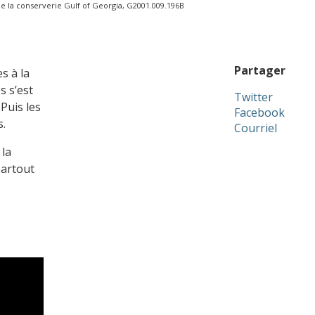
de la conserverie Gulf of Georgia, G2001.009.196B
Partager
s à la
s s’est
Twitter
 Puis les
Facebook
s.
Courriel
 la
partout