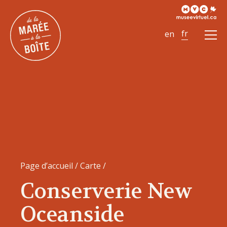
Ouvr
le
men
Page d’accueil
/
Carte
/
Conserverie New
Oceanside