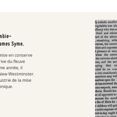
ombie-
James Syme.
 mise en conserve
rive du fleuve
me année, il
e New Westminster.
ustrie de la mise
nnique.