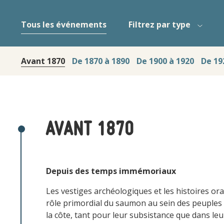
Tous les événements
Filtrez par type
La
Avant 1870
De 1870 à 1890
De 1900 à 1920
De 19
sélection
d'un
filtre
dans
la
liste
AVANT 1870
rechargera
la
page
pour
Depuis des temps immémoriaux
afficher
les
Les vestiges archéologiques et les histoires ora
résultats.
rôle primordial du saumon au sein des peuples
la côte, tant pour leur subsistance que dans le