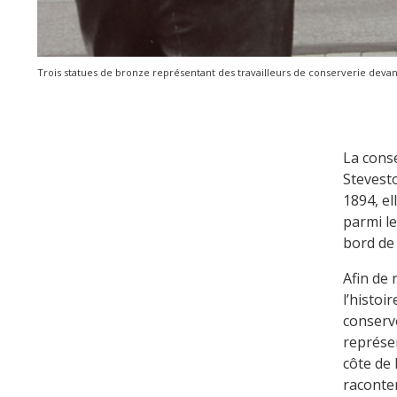
Trois statues de bronze représentant des travailleurs de conserverie devant
La conse
Stevesto
1894, el
parmi le
bord de 
Afin de 
l’histoi
conserve
représen
côte de 
raconten