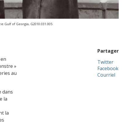
rie Gulf of Georgia, G2010.031.005
Partager
 en
Twitter
onstre »
Facebook
eries au
Courriel
e dans
e la
t la
es