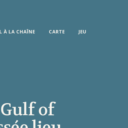
L À LA CHAÎNE
CARTE
JEU
 Gulf of
ssée lieu